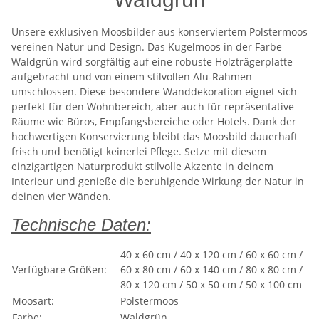
Unsere exklusiven Moosbilder aus konserviertem Polstermoos
vereinen Natur und Design. Das Kugelmoos in der Farbe
Waldgrün wird sorgfältig auf eine robuste Holzträgerplatte
aufgebracht und von einem stilvollen Alu-Rahmen
umschlossen. Diese besondere Wanddekoration eignet sich
perfekt für den Wohnbereich, aber auch für repräsentative
Räume wie Büros, Empfangsbereiche oder Hotels. Dank der
hochwertigen Konservierung bleibt das Moosbild dauerhaft
frisch und benötigt keinerlei Pflege. Setze mit diesem
einzigartigen Naturprodukt stilvolle Akzente in deinem
Interieur und genieße die beruhigende Wirkung der Natur in
deinen vier Wänden.
Technische Daten:
40 x 60 cm / 40 x 120 cm / 60 x 60 cm /
Verfügbare Größen:
60 x 80 cm / 60 x 140 cm / 80 x 80 cm /
80 x 120 cm / 50 x 50 cm / 50 x 100 cm
Moosart:
Polstermoos
Farbe:
Waldgrün