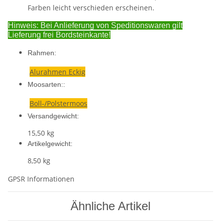
Farben leicht verschieden erscheinen.
Hinweis: Bei Anlieferung von Speditionswaren gilt
Lieferung frei Bordsteinkante!
Rahmen:
Alurahmen Eckig
Moosarten::
Boll-/Polstermoos
Versandgewicht:
15,50 kg
Artikelgewicht:
8,50
kg
GPSR Informationen
Ähnliche Artikel