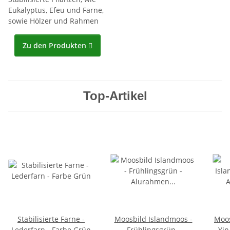
Eukalyptus, Efeu und Farne,
sowie Hölzer und Rahmen
Zu den Produkten

Top-Artikel
Stabilisierte Farne -
Moosbild Islandmoos -
Moos
Lederfarn - Farbe Grün
Frühlingsgrün -
Yin