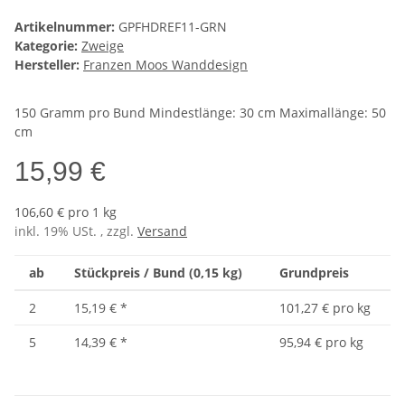
Artikelnummer:
GPFHDREF11-GRN
Kategorie:
Zweige
Hersteller:
Franzen Moos Wanddesign
150 Gramm pro Bund Mindestlänge: 30 cm Maximallänge: 50
cm
15,99 €
106,60 € pro 1 kg
inkl. 19% USt. , zzgl.
Versand
ab
Stückpreis / Bund (0,15 kg)
Grundpreis
2
15,19 €
*
101,27 € pro kg
5
14,39 €
*
95,94 € pro kg