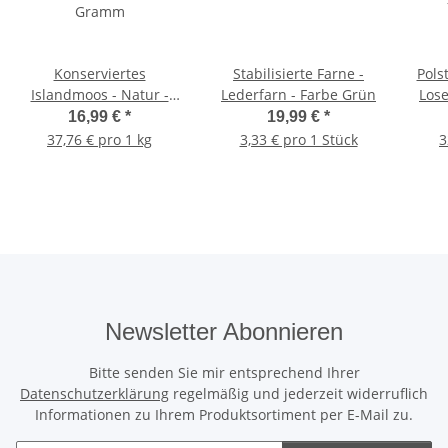
Konserviertes
Stabilisierte Farne -
Pols
Islandmoos - Natur -
Lederfarn - Farbe Grün
Lose
Lose verpackt - 450
16,99 €
*
19,99 €
*
Gramm
37,76 € pro 1 kg
3,33 € pro 1 Stück
3
Newsletter Abonnieren
Bitte senden Sie mir entsprechend Ihrer
Datenschutzerklärung
regelmäßig und jederzeit widerruflich
Informationen zu Ihrem Produktsortiment per E-Mail zu.