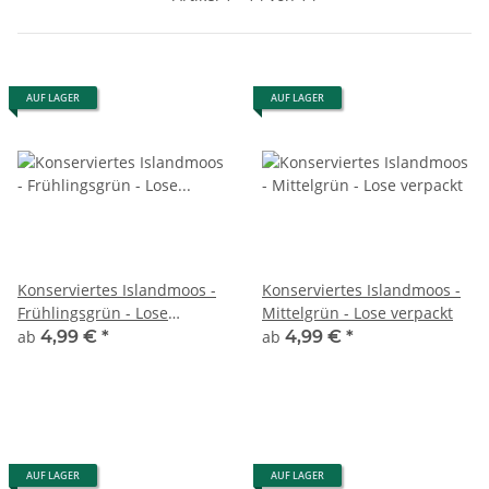
AUF LAGER
AUF LAGER
Konserviertes Islandmoos -
Konserviertes Islandmoos -
Frühlingsgrün - Lose
Mittelgrün - Lose verpackt
verpackt
ab
4,99 €
*
ab
4,99 €
*
AUF LAGER
AUF LAGER